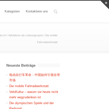
Kategorien
Kontaktiere uns
er.ch
/
Velofahren als Leistungssport
/
Die mobile
Fahrradwerkstatt
Neueste Beiträge
电动自行车革命：中国如何引领全球
市场
Die mobile Fahrradwerkstatt
VeloKultur – warum sie heute nicht
mehr wegzudenken ist
Die olympischen Spiele und der
Radsport